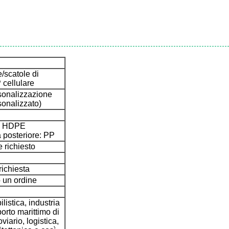
e/scatole di
 cellulare
rsonalizzazione
sonalizzato)
o: HDPE
 posteriore: PP
e richiesto
ichiesta
 un ordine
listica, industria
orto marittimo di
oviario, logistica,