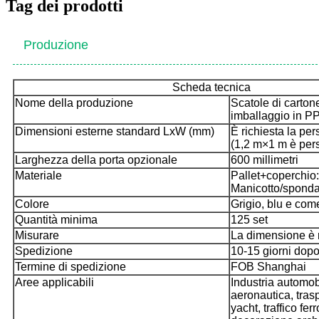
Tag dei prodotti
Produzione
Scheda tecnica
Nome della produzione
Scatole di carton
imballaggio in PP
Dimensioni esterne standard LxW (mm)
È richiesta la pe
(1,2 m×1 m è per
Larghezza della porta opzionale
600 millimetri
Materiale
Pallet+coperchi
Manicotto/sponda
Colore
Grigio, blu e com
Quantità minima
125 set
Misurare
La dimensione è r
Spedizione
10-15 giorni dopo
Termine di spedizione
FOB Shanghai
Aree applicabili
Industria automobi
aeronautica, trasp
yacht, traffico ferr