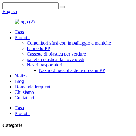
English
Casa
Prodotti
Contenitori sfusi con imballaggio a maniche
Pannello PP
Cassette di plastica per verdure
pallet di plastica da nove piedi
Nastri trasportatori
Nastro di raccolta delle uova in PP
Notizia
Blog
Domande frequenti
Chi siamo
Contattaci
Casa
Prodotti
Categorie